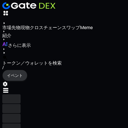
市場
先物
現物
クロスチェーンスワップ
Meme
紹介
さらに表示
トークン／ウォレットを検索
/
イベント