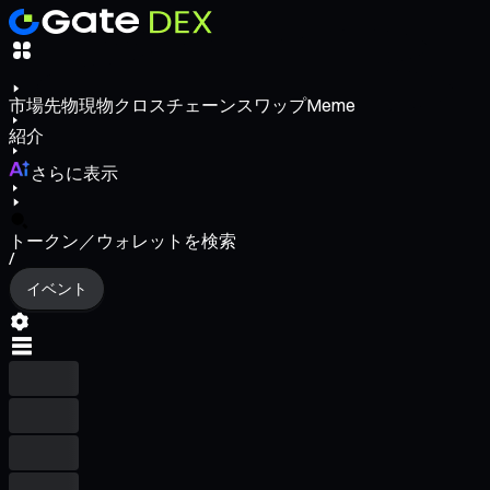
市場
先物
現物
クロスチェーンスワップ
Meme
紹介
さらに表示
トークン／ウォレットを検索
/
イベント