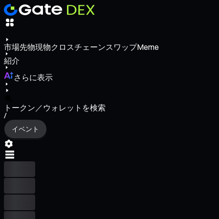
市場
先物
現物
クロスチェーンスワップ
Meme
紹介
さらに表示
トークン／ウォレットを検索
/
イベント