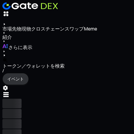
市場
先物
現物
クロスチェーンスワップ
Meme
紹介
さらに表示
トークン／ウォレットを検索
/
イベント