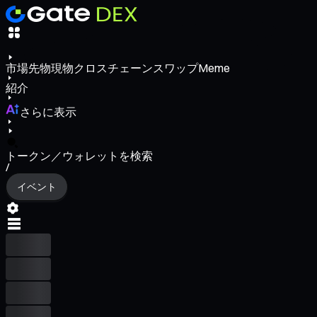
市場
先物
現物
クロスチェーンスワップ
Meme
紹介
さらに表示
トークン／ウォレットを検索
/
イベント