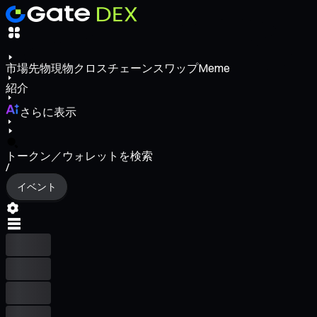
市場
先物
現物
クロスチェーンスワップ
Meme
紹介
さらに表示
トークン／ウォレットを検索
/
イベント