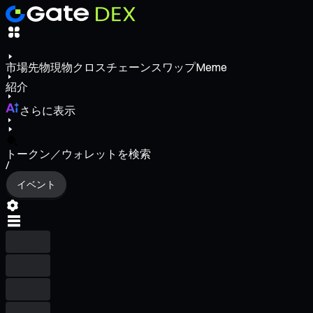
市場
先物
現物
クロスチェーンスワップ
Meme
紹介
さらに表示
トークン／ウォレットを検索
/
イベント