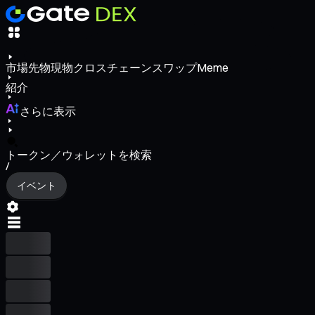
市場
先物
現物
クロスチェーンスワップ
Meme
紹介
さらに表示
トークン／ウォレットを検索
/
イベント