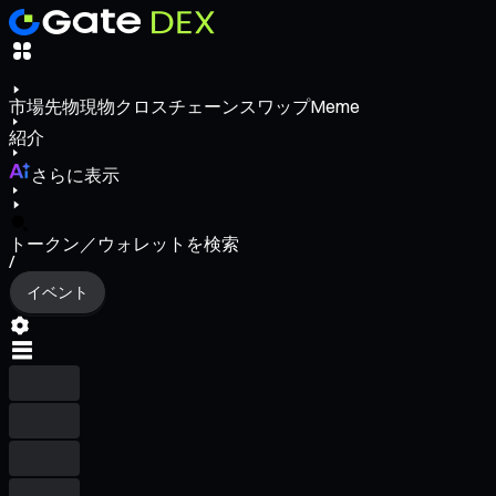
市場
先物
現物
クロスチェーンスワップ
Meme
紹介
さらに表示
トークン／ウォレットを検索
/
イベント