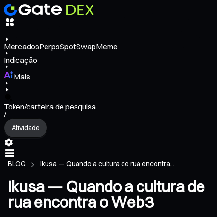
Mercados
Perps
Spot
Swap
Meme
Indicação
Mais
Token/carteira de pesquisa
/
Atividade
BLOG
Ikusa — Quando a cultura de rua encontra...
Ikusa — Quando a cultura de
rua encontra o Web3