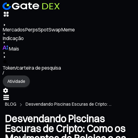
Mercados
Perps
Spot
Swap
Meme
Indicação
Mais
Token/carteira de pesquisa
/
Atividade
BLOG
Desvendando Piscinas Escuras de Cripto: ...
Desvendando Piscinas
Escuras de Cripto: Como os