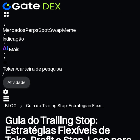
Mercados
Perps
Spot
Swap
Meme
Indicação
Mais
Token/carteira de pesquisa
/
Atividade
BLOG
Guia do Trailing Stop: Estratégias Flexí...
Guia do Trailing Stop:
Estratégias Flexíveis de