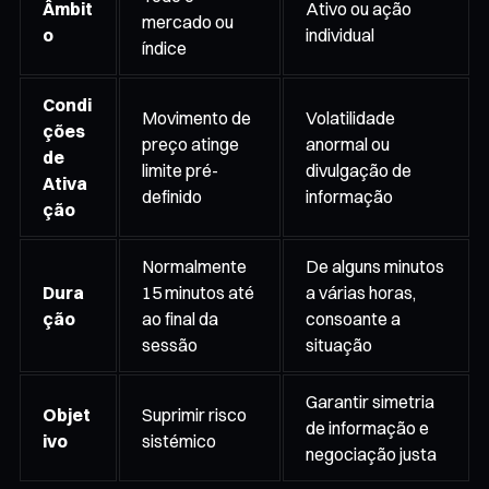
Âmbit
Ativo ou ação
mercado ou
o
individual
índice
Condi
Movimento de
Volatilidade
ções
preço atinge
anormal ou
de
limite pré-
divulgação de
Ativa
definido
informação
ção
Normalmente
De alguns minutos
Dura
15 minutos até
a várias horas,
ção
ao final da
consoante a
sessão
situação
Garantir simetria
Objet
Suprimir risco
de informação e
ivo
sistémico
negociação justa