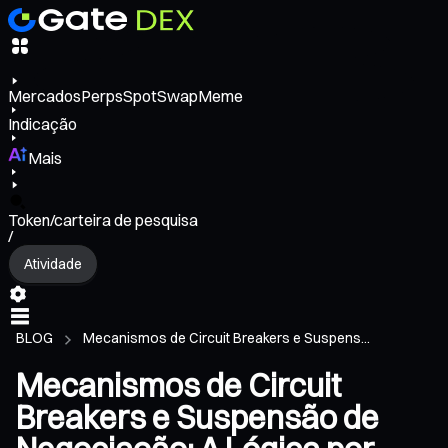
Mercados
Perps
Spot
Swap
Meme
Indicação
Mais
Token/carteira de pesquisa
/
Atividade
BLOG
Mecanismos de Circuit Breakers e Suspens...
Mecanismos de Circuit
Breakers e Suspensão de