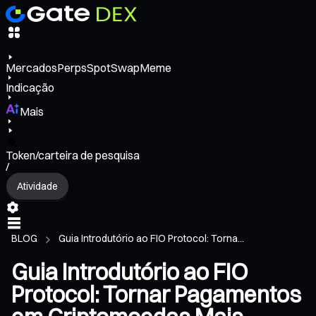
Mercados
Perps
Spot
Swap
Meme
Indicação
Mais
Token/carteira de pesquisa
/
Atividade
BLOG
Guia Introdutório ao FIO Protocol: Torna...
Guia Introdutório ao FIO
Protocol: Tornar Pagamentos