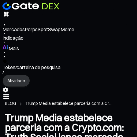
Mercados
Perps
Spot
Swap
Meme
Indicação
Mais
Token/carteira de pesquisa
/
Atividade
BLOG
Trump Media estabelece parceria com a Cr...
Trump Media estabelece
parceria com a Crypto.com: