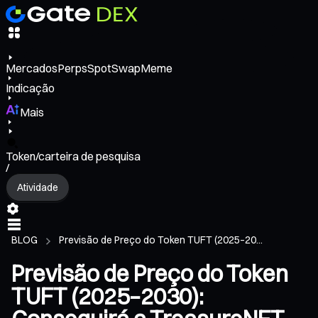
Mercados
Perps
Spot
Swap
Meme
Indicação
Mais
Token/carteira de pesquisa
/
Atividade
BLOG
Previsão de Preço do Token TUFT (2025–20...
Previsão de Preço do Token
TUFT (2025–2030):