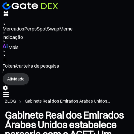
Mercados
Perps
Spot
Swap
Meme
Indicação
Mais
Token/carteira de pesquisa
/
Atividade
BLOG
Gabinete Real dos Emirados Árabes Unidos...
Gabinete Real dos Emirados
Árabes Unidos estabelece