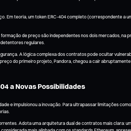
ço. Em teoria, um token ERC-404 completo (correspondente a u
e formação de preço são independentes nos dois mercados, na p
detentores regulares.
segurança. A lógica complexa dos contratos pode ocultar vulner
o preço do primeiro projeto, Pandora, chegou a cair abruptamen
04 a Novas Possibilidades
de e impulsionou a inovação. Para ultrapassar limitações como
rias.
rrentes. Adota uma arquitetura dual de contratos mais clara: u
considerada mais alinhada com os standards Ethereum, apresent