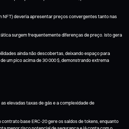
m NFT) deveria apresentar preços convergentes tanto nas
rática surgem frequentemente diferenças de preço. Isto gera
abilidades ainda não descobertas, deixando espaço para
te de um pico acima de 30 000 $, demonstrando extrema
 as elevadas taxas de gás e a complexidade de
m contrato base ERC-20 gere os saldos de tokens, enquanto
a menor risco potencial de segurança e já conta com o