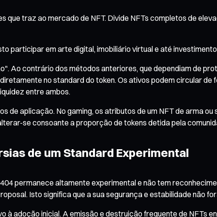
tes que traz ao mercado de NFT. Divide NFTs completos de eleva
articipar em arte digital, imobiliário virtual e até investimento
o". Ao contrário dos métodos anteriores, que dependiam de prot
retamente no standard do token. Os ativos podem circular de f
iquidez entre ambos.
 de aplicação. No gaming, os atributos de um NFT de arma ou s
alterar-se consoante a proporção de tokens detida pela comunida
érsias de um Standard Experimental
-404 permanece altamente experimental e não tem reconheciment
osal. Isto significa que a sua segurança e estabilidade não for
ivo à adoção inicial. A emissão e destruição frequente de NFTs