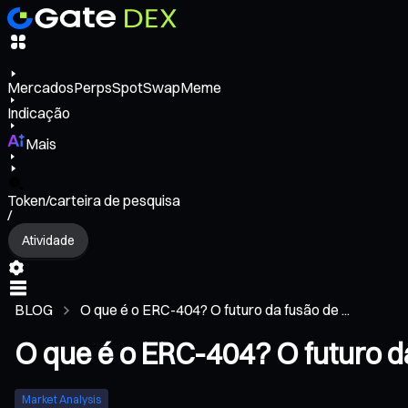
Mercados
Perps
Spot
Swap
Meme
Indicação
Mais
Token/carteira de pesquisa
/
Atividade
BLOG
O que é o ERC-404? O futuro da fusão de ...
O que é o ERC-404? O futuro da
Market Analysis