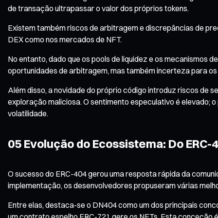
de transação ultrapassar o valor dos próprios tokens.
Existem também riscos de arbitragem e discrepâncias de pre
DEX como nos mercados de NFT.
No entanto, dado que os pools de liquidez e os mecanismos d
oportunidades de arbitragem, mas também incerteza para os 
Além disso, a novidade do próprio código introduz riscos de 
exploração maliciosa. O sentimento especulativo é elevado; 
volatilidade.
05 Evolução do Ecossistema: Do ERC-4
O sucesso do ERC-404 gerou uma resposta rápida da comunida
implementação, os desenvolvedores propuseram várias melho
Entre elas, destaca-se o DN404 como um dos principais conco
um contrato espelho ERC-721 gere os NFTs. Esta conceção é 