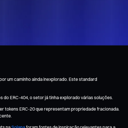
por um caminho ainda inexplorado. Este standard
 do ERC-404, o setor já tinha explorado várias soluções.
eber tokens ERC-20 que representam propriedade fracionada.
cente.
uts na
Solana
foram fontes de inspiração relevantes para a