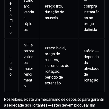
stand
—
e
ard,
Preço fixo,
compra
ç
venda
duração do
instantân
o
s
anúncio
ea ao
Fi
rápid
preço
x
as
definido
o
NFTs
Preço inicial,
raros/
Média —
preço de
L
valios
depende
reserva,
ei
os,
da
incremento de
lã
maior
atividade
licitação,
o
rendi
de
período de
ment
licitação
extensão
o
Nos leilões, existe um mecanismo de depósito para garantir
a seriedade dos licitantes—estes devem bloquear um