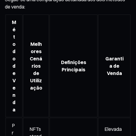
de venda:
M
é
t
o
Melh
d
ores
o
Cená
Garanti
Definições
d
rios
a de
Principais
e
de
Venda
V
Utiliz
e
ação
n
d
a
P
NFTs
Elevada
r