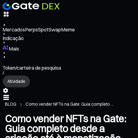
Mercados
Perps
Spot
Swap
Meme
Indicação
Mais
Token/carteira de pesquisa
/
Atividade
BLOG
Como vender NFTs na Gate: Guia completo ...
Como vender NFTs na Gate:
Guia completo desde a