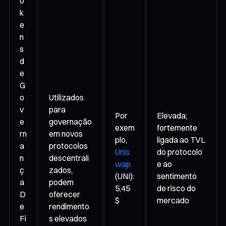
o
k
e
n
s
d
e
G
o
Utilizados
v
para
Por
Elevada;
e
governação
exem
fortemente
rn
em novos
plo,
ligada ao TVL
a
protocolos
Unis
do protocolo
n
descentrali
wap
e ao
ç
zados,
(UNI):
sentimento
a
podem
5,45
de risco do
D
oferecer
$
mercado
e
rendimento
Fi
s elevados