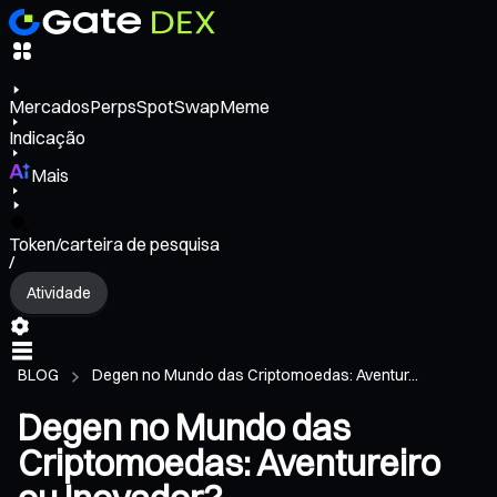
Mercados
Perps
Spot
Swap
Meme
Indicação
Mais
Token/carteira de pesquisa
/
Atividade
BLOG
Degen no Mundo das Criptomoedas: Aventur...
Degen no Mundo das
Criptomoedas: Aventureiro