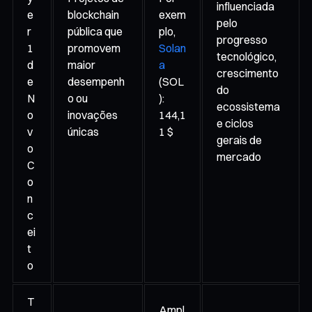
influenciada
e
blockchain
exem
pelo
r
pública que
plo,
progresso
1
promovem
Solan
tecnológico,
d
maior
a
crescimento
e
desempenh
(SOL
do
N
o ou
):
ecossistema
o
inovações
144,1
e ciclos
v
únicas
1 $
gerais de
o
mercado
C
o
n
c
ei
t
o
T
Ampl