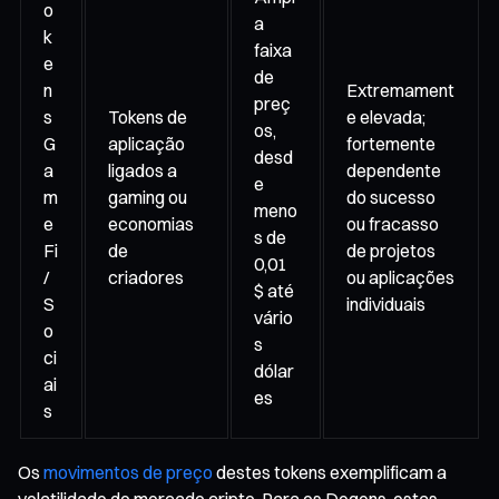
o
a
k
faixa
e
de
n
Extremament
preç
s
Tokens de
e elevada;
os,
G
aplicação
fortemente
desd
a
ligados a
dependente
e
m
gaming ou
do sucesso
meno
e
economias
ou fracasso
s de
Fi
de
de projetos
0,01
/
criadores
ou aplicações
$ até
S
individuais
vário
o
s
ci
dólar
ai
es
s
Os
movimentos de preço
destes tokens exemplificam a
volatilidade do mercado cripto. Para os Degens, estas