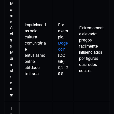
M
e
m
e
Impulsionad
Por
C
Extremament
as pela
exem
oi
e elevada;
cultura
plo,
n
preços
comunitária
Doge
s
facilmente
e
coin
M
influenciados
entusiasmo
(DO
ai
por figuras
online,
GE):
n
das redes
utilidade
0,142
st
sociais
limitada
9 $
r
e
a
m
T