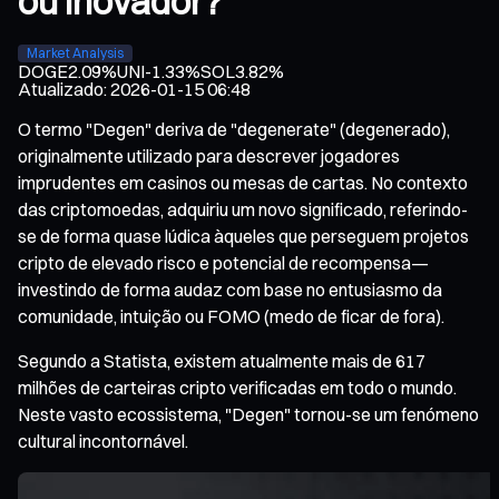
ou Inovador?
Market Analysis
DOGE
2.09%
UNI
-1.33%
SOL
3.82%
Atualizado
:
2026-01-15 06:48
O termo "Degen" deriva de "degenerate" (degenerado),
originalmente utilizado para descrever jogadores
imprudentes em casinos ou mesas de cartas. No contexto
das criptomoedas, adquiriu um novo significado, referindo-
se de forma quase lúdica àqueles que perseguem projetos
cripto de elevado risco e potencial de recompensa—
investindo de forma audaz com base no entusiasmo da
comunidade, intuição ou FOMO (medo de ficar de fora).
Segundo a Statista, existem atualmente mais de 617
milhões de carteiras cripto verificadas em todo o mundo.
Neste vasto ecossistema, "Degen" tornou-se um fenómeno
cultural incontornável.