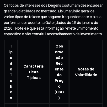
Os focos de interesse dos Degens costumam desencadear
grande volatilidade no mercado. Eis uma visão geral de
vários tipos de tokens que seguem frequentemente e a sua
performance recente na Gate (dados de 15 de janeiro de
2026). Note-se que esta informação reflete um momento
específico e não constitui aconselhamento de investimento.
T
Obs
ip
erva
o
ção
d
Rec
Caracterís
e
ente
Notas de
ticas
T
de
Volatilidade
Típicas
o
Preç
k
o
e
(USD
n
)