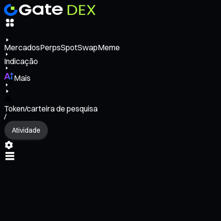
Mercados
Perps
Spot
Swap
Meme
Indicação
Mais
Token/carteira de pesquisa
/
Atividade