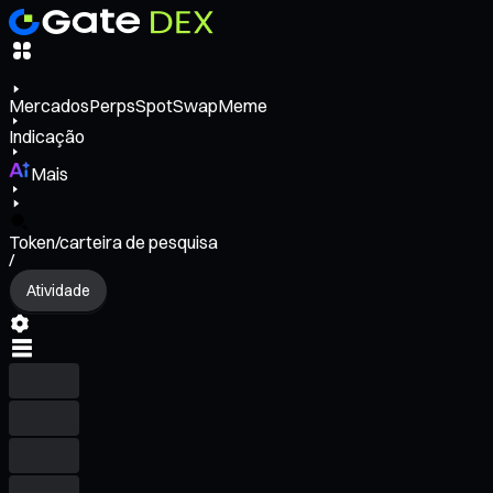
Mercados
Perps
Spot
Swap
Meme
Indicação
Mais
Token/carteira de pesquisa
/
Atividade