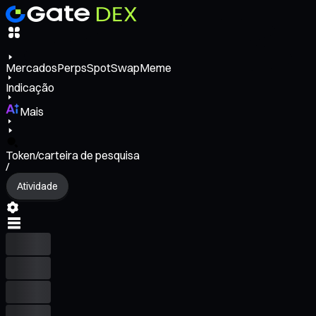
Mercados
Perps
Spot
Swap
Meme
Indicação
Mais
Token/carteira de pesquisa
/
Atividade