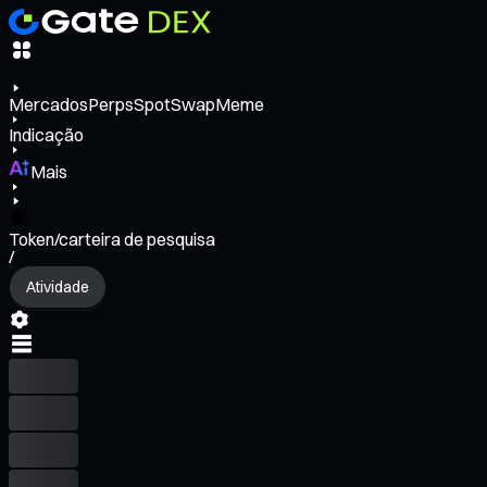
Mercados
Perps
Spot
Swap
Meme
Indicação
Mais
Token/carteira de pesquisa
/
Atividade