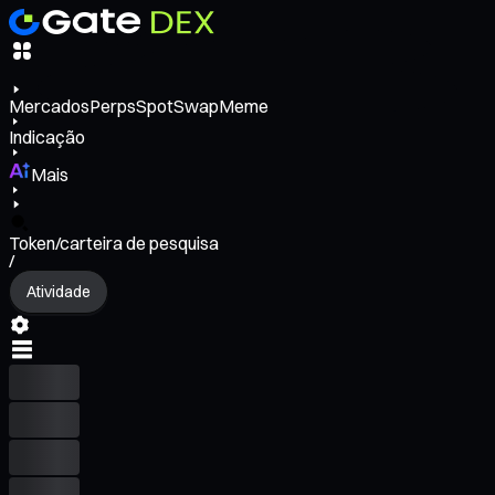
Mercados
Perps
Spot
Swap
Meme
Indicação
Mais
Token/carteira de pesquisa
/
Atividade