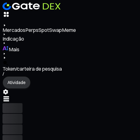
Mercados
Perps
Spot
Swap
Meme
Indicação
Mais
Token/carteira de pesquisa
/
Atividade