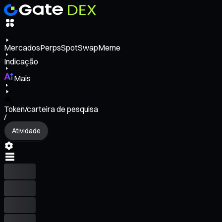
Mercados
Perps
Spot
Swap
Meme
Indicação
Mais
Token/carteira de pesquisa
/
Atividade