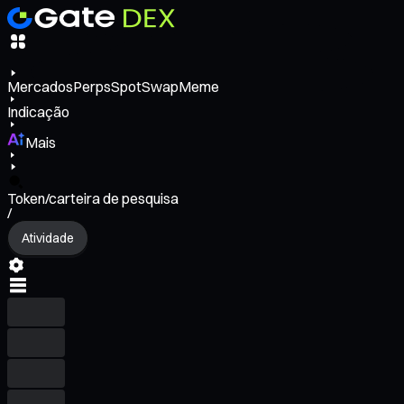
Mercados
Perps
Spot
Swap
Meme
Indicação
Mais
Token/carteira de pesquisa
/
Atividade