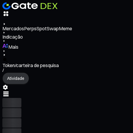
Mercados
Perps
Spot
Swap
Meme
Indicação
Mais
Token/carteira de pesquisa
/
Atividade