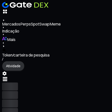
Mercados
Perps
Spot
Swap
Meme
Indicação
Mais
Token/carteira de pesquisa
/
Atividade