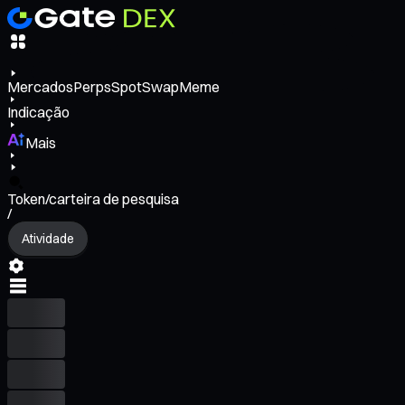
Mercados
Perps
Spot
Swap
Meme
Indicação
Mais
Token/carteira de pesquisa
/
Atividade