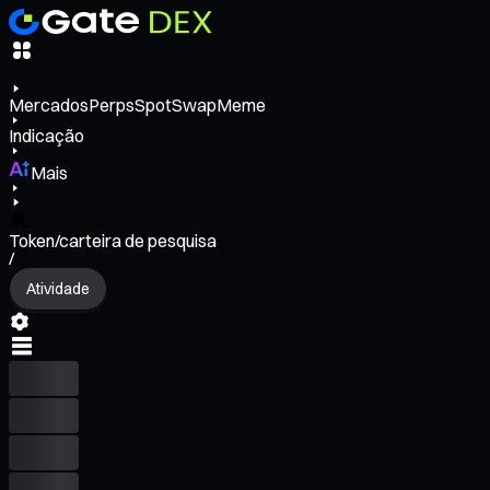
Mercados
Perps
Spot
Swap
Meme
Indicação
Mais
Token/carteira de pesquisa
/
Atividade