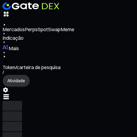
Mercados
Perps
Spot
Swap
Meme
Indicação
Mais
Token/carteira de pesquisa
/
Atividade