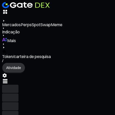
Mercados
Perps
Spot
Swap
Meme
Indicação
Mais
Token/carteira de pesquisa
/
Atividade