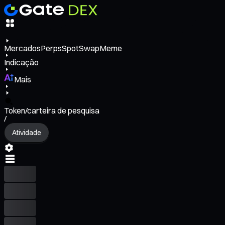
Mercados
Perps
Spot
Swap
Meme
Indicação
Mais
Token/carteira de pesquisa
/
Atividade