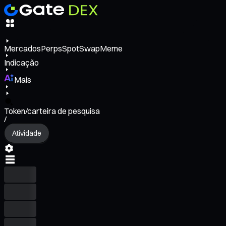
Mercados
Perps
Spot
Swap
Meme
Indicação
Mais
Token/carteira de pesquisa
/
Atividade