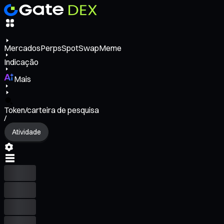
Mercados
Perps
Spot
Swap
Meme
Indicação
Mais
Token/carteira de pesquisa
/
Atividade