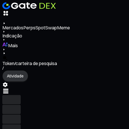
Mercados
Perps
Spot
Swap
Meme
Indicação
Mais
Token/carteira de pesquisa
/
Atividade