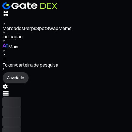
Mercados
Perps
Spot
Swap
Meme
Indicação
Mais
Token/carteira de pesquisa
/
Atividade