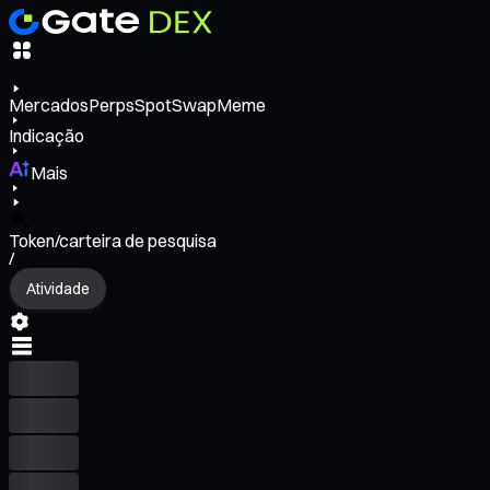
Mercados
Perps
Spot
Swap
Meme
Indicação
Mais
Token/carteira de pesquisa
/
Atividade