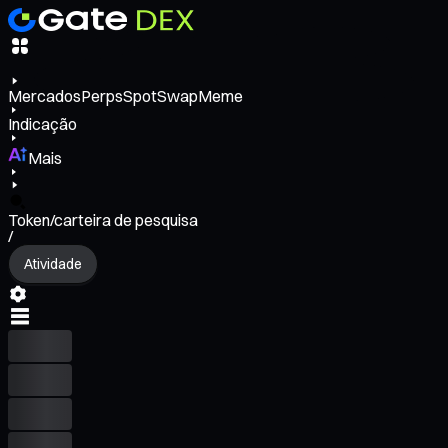
Mercados
Perps
Spot
Swap
Meme
Indicação
Mais
Token/carteira de pesquisa
/
Atividade