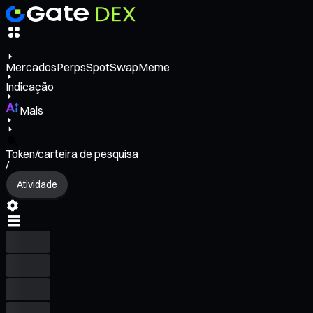
Mercados
Perps
Spot
Swap
Meme
Indicação
Mais
Token/carteira de pesquisa
/
Atividade