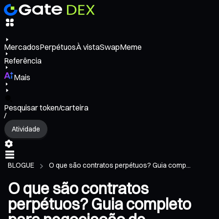
Mercados
Perpétuos
À vista
Swap
Meme
Referência
Mais
Pesquisar token/carteira
/
Atividade
BLOGUE
O que são contratos perpétuos? Guia comp...
O que são contratos
perpétuos? Guia completo