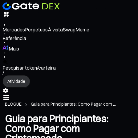
Mercados
Perpétuos
À vista
Swap
Meme
Referência
Mais
Pesquisar token/carteira
/
Atividade
BLOGUE
Guia para Principiantes: Como Pagar com ...
Guia para Principiantes:
Como Pagar com