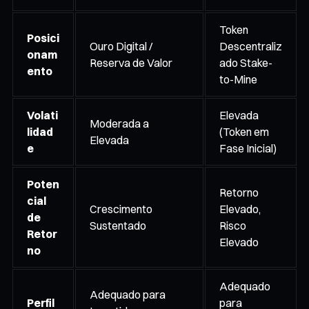
Token
Posici
Ouro Digital /
Descentraliz
onam
Reserva de Valor
ado Stake-
ento
to-Mine
Volati
Elevada
Moderada a
lidad
(Token em
Elevada
e
Fase Inicial)
Poten
Retorno
cial
Crescimento
Elevado,
de
Sustentado
Risco
Retor
Elevado
no
Adequado
Adequado para
Perfil
para