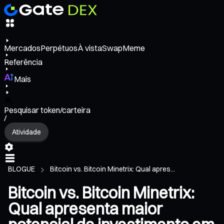
Mercados
Perpétuos
À vista
Swap
Meme
Referência
Mais
Pesquisar token/carteira
/
Atividade
BLOGUE
Bitcoin vs. Bitcoin Minetrix: Qual apres...
Bitcoin vs. Bitcoin Minetrix:
Qual apresenta maior