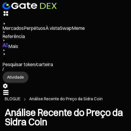
Mercados
Perpétuos
À vista
Swap
Meme
Referência
Mais
Pesquisar token/carteira
/
Atividade
BLOGUE
Análise Recente do Preço da Sidra Coin
Análise Recente do Preço da
Sidra Coin