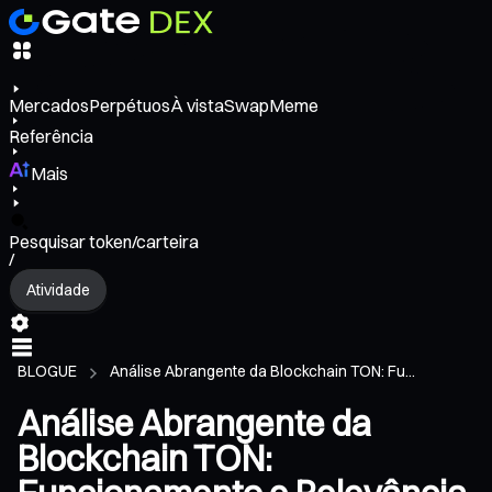
Mercados
Perpétuos
À vista
Swap
Meme
Referência
Mais
Pesquisar token/carteira
/
Atividade
BLOGUE
Análise Abrangente da Blockchain TON: Fu...
Análise Abrangente da
Blockchain TON: