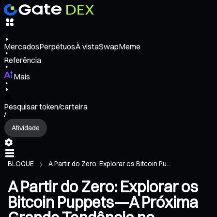
Mercados
Perpétuos
À vista
Swap
Meme
Referência
Mais
Pesquisar token/carteira
/
Atividade
BLOGUE
A Partir do Zero: Explorar os Bitcoin Pu...
A Partir do Zero: Explorar os
Bitcoin Puppets—A Próxima