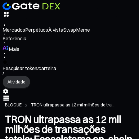
Mercados
Perpétuos
À vista
Swap
Meme
Referência
Mais
Pesquisar token/carteira
/
Atividade
BLOGUE
TRON ultrapassa as 12 mil milhões de tra...
TRON ultrapassa as 12 mil
milhões de transações