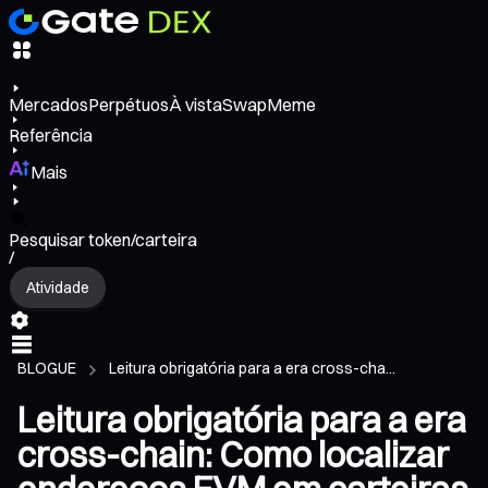
Mercados
Perpétuos
À vista
Swap
Meme
Referência
Mais
Pesquisar token/carteira
/
Atividade
BLOGUE
Leitura obrigatória para a era cross-cha...
Leitura obrigatória para a era
cross-chain: Como localizar